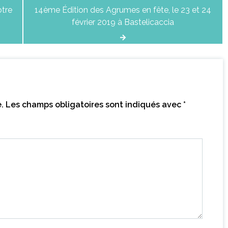
otre
14ème Édition des Agrumes en fête, le 23 et 24
février 2019 à Bastelicaccia
.
Les champs obligatoires sont indiqués avec
*