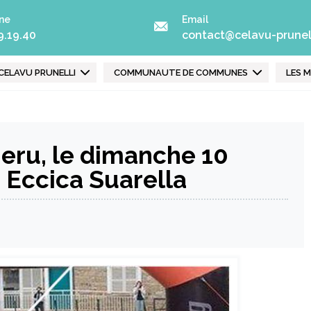
ne
Email
9.19.40
contact@celavu-prunell
runelli
CELAVU PRUNELLI
COMMUNAUTE DE COMMUNES
LES M
ieru, le dimanche 10
à Eccica Suarella