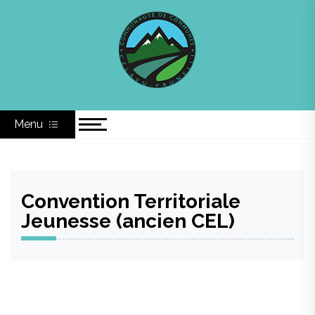
Skip
Communauté de
to
content
Communes du Celavu
Prunelli
Menu
Convention Territoriale
Jeunesse (ancien CEL)