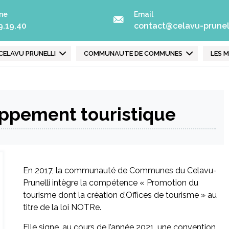
ne
Email
9.19.40
contact@celavu-prunell
runelli
CELAVU PRUNELLI
COMMUNAUTE DE COMMUNES
LES M
oppement touristique
En 2017, la communauté de Communes du Celavu-
Prunelli intègre la compétence « Promotion du
tourisme dont la création d’Offices de tourisme » au
titre de la loi NOTRe.
Elle signe, au cours de l’année 2021, une convention