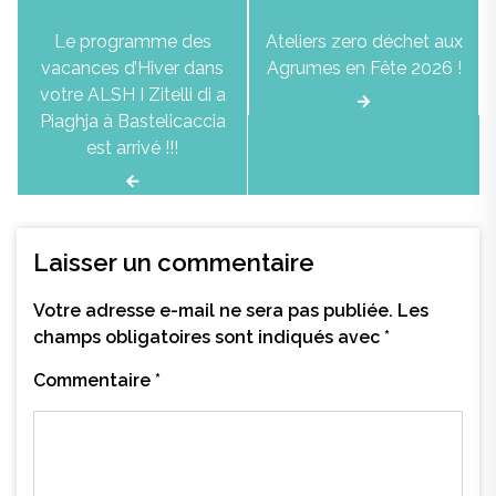
Navigation
Le programme des
Ateliers zero déchet aux
de
vacances d’Hiver dans
Agrumes en Fête 2026 !
l’article
votre ALSH I Zitelli di a
Piaghja à Bastelicaccia
est arrivé !!!
Laisser un commentaire
Votre adresse e-mail ne sera pas publiée.
Les
champs obligatoires sont indiqués avec
*
Commentaire
*