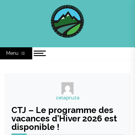
Skip
Communauté de
to
content
Communes du Celavu
Prunelli
Menu
celapru2a
CTJ – Le programme des
vacances d’Hiver 2026 est
disponible !