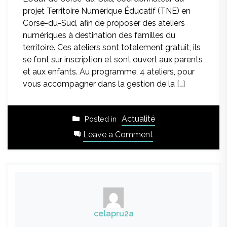
projet Territoire Numérique Éducatif (TNE) en
Corse-du-Sud, afin de proposer des ateliers
numériques à destination des familles du
territoire. Ces ateliers sont totalement gratuit, ils
se font sur inscription et sont ouvert aux parents
et aux enfants. Au programme, 4 ateliers, pour
vous accompagner dans la gestion de la […]
Actualité
Posted in
on
Leave a Comment
Ateliers
Parentalité
Numérique
dans
le
Celavu-
celapru2a
Prunelli