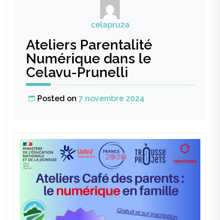
Noël
dans
celapru2a
votre
Ateliers Parentalité
ALSH
Numérique dans le
Celavu-Prunelli
Posted on
7 novembre 2024