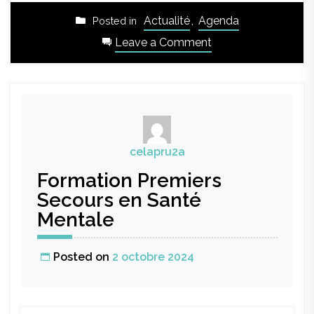
Actualité
,
Agenda
Posted in
on
Leave a Comment
CTJ
:
programme
des
activités
des
celapru2a
vacances
Formation Premiers
de
la
Secours en Santé
Toussaint
Mentale
!
Posted on
2 octobre 2024