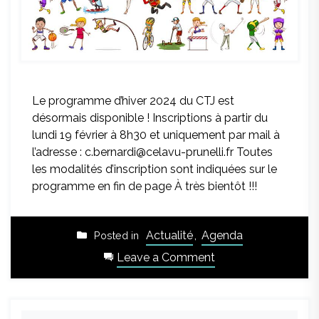
Le programme d’hiver 2024 du CTJ est
désormais disponible ! Inscriptions à partir du
lundi 19 février à 8h30 et uniquement par mail à
l’adresse : c.bernardi@celavu-prunelli.fr Toutes
les modalités d’inscription sont indiquées sur le
programme en fin de page À très bientôt !!!
Actualité
,
Agenda
Posted in
on
Leave a Comment
Le
programme
des