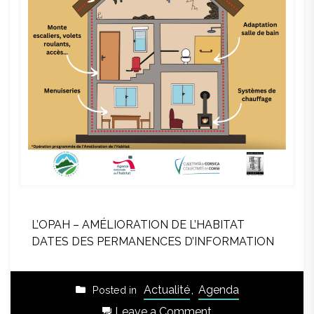
L’OPAH – AMÉLIORATION DE L’HABITAT
DATES DES PERMANENCES D’INFORMATION
Actualité
,
Agenda
Posted in
on
Leave a Comment