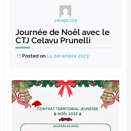
vacances
d’hiver
du
celapru2a
CTJ
Journée de Noël avec le
CTJ Celavu Prunelli
Posted on
14 décembre 2023