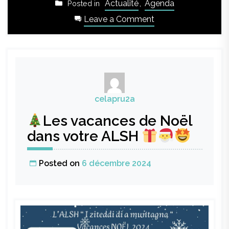
Actualité
,
Agenda
Posted in
on
Leave a Comment
Programme
des
mercredis
du
mois
de
celapru2a
janvier
et
Les vacances de Noël
février
dans votre ALSH
dans
votre
Posted on
6 décembre 2024
ALSH
!