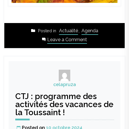
Actualité
,
Agenda
Posted in
on
Leave a Comment
Les
vacances
de
la
Toussaint
dans
celapru2a
votre
CTJ : programme des
ALSH
!!
activités des vacances de
la Toussaint !
Posted on
10 octobre 2024