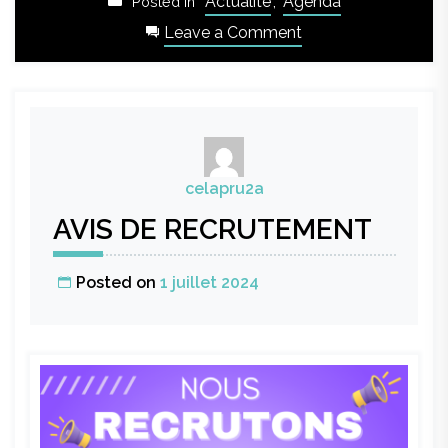
Actualité
,
Agenda
Posted in
on
Leave a Comment
Formation
Premiers
Secours
en
Santé
Mentale
celapru2a
AVIS DE RECRUTEMENT
Posted on
1 juillet 2024