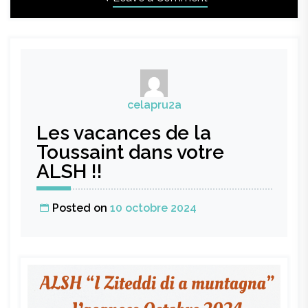
L’OPAH
–
Amélioration
de
l’habitat
celapru2a
Les vacances de la
Toussaint dans votre
ALSH !!
Posted on
10 octobre 2024